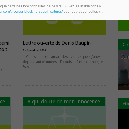
que certaines fonctionnalités de ce site. Suivez les instructions à
eor.com/browser-blocking-social-features/
pour débloquer celles-ci.
 demi
Lettre ouverte de Denis Baupin
Com
soit
8 décembre, 2016
Chers amis et camarades avec lesquels j’œuvre
depuis tant d’années, Depuis le 9 mai dernier, je
fais
la
ce
A qui doute de mon innocence
Vid