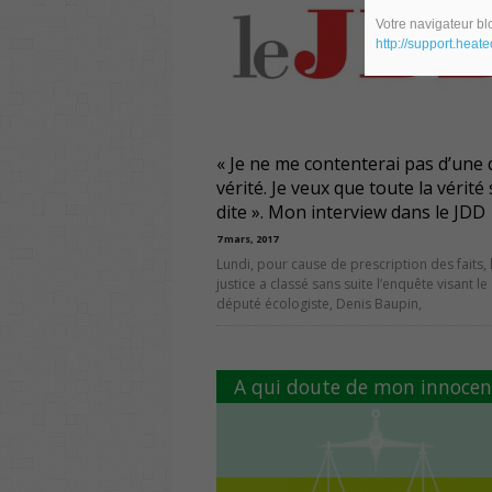
Votre navigateur blo
http://support.heat
« Je ne me contenterai pas d’une
vérité. Je veux que toute la vérité 
dite ». Mon interview dans le JDD
7 mars, 2017
Lundi, pour cause de prescription des faits, 
justice a classé sans suite l’enquête visant le
député écologiste, Denis Baupin,
A qui doute de mon innocen