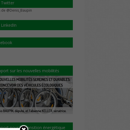
 Twitter
 de @Denis_Baupin
 LinkedIn
cebook
port sur les nouvelles mobilités
port pour la transition énergétique