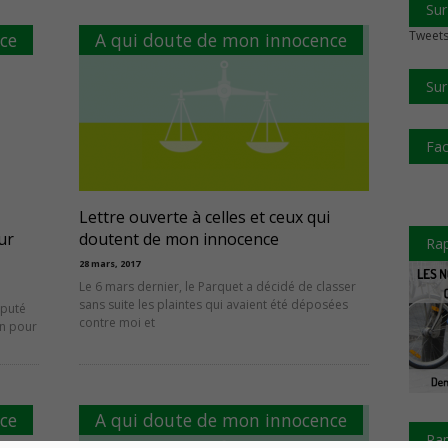
Sur
Tweets
ce
A qui doute de mon innocence
Sur
Fa
Lettre ouverte à celles et ceux qui
ur
doutent de mon innocence
Rap
28 mars, 2017
Le 6 mars dernier, le Parquet a décidé de classer
sans suite les plaintes qui avaient été déposées
éputé
contre moi et
en pour
ce
A qui doute de mon innocence
Rap