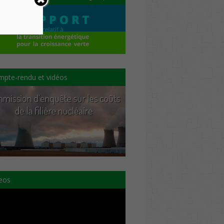
pte-rendu et vidéos
eos