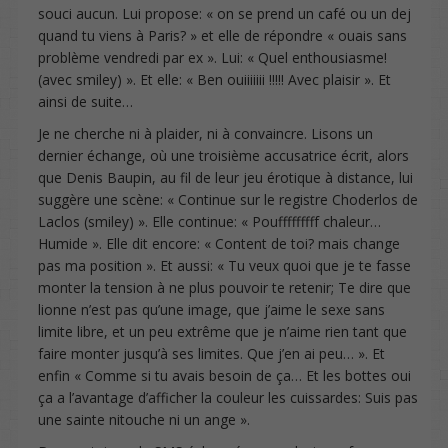
souci aucun. Lui propose: « on se prend un café ou un dej
quand tu viens à Paris? » et elle de répondre « ouais sans
problème vendredi par ex ». Lui: « Quel enthousiasme!
(avec smiley) ». Et elle: « Ben ouiiiiiii !!!!! Avec plaisir ». Et
ainsi de suite…
Je ne cherche ni à plaider, ni à convaincre. Lisons un
dernier échange, où une troisième accusatrice écrit, alors
que Denis Baupin, au fil de leur jeu érotique à distance, lui
suggère une scène: « Continue sur le registre Choderlos de
Laclos (smiley) ». Elle continue: « Poufffffffff chaleur…
Humide ». Elle dit encore: « Content de toi? mais change
pas ma position ». Et aussi: « Tu veux quoi que je te fasse
monter la tension à ne plus pouvoir te retenir; Te dire que
lionne n’est pas qu’une image, que j’aime le sexe sans
limite libre, et un peu extrême que je n’aime rien tant que
faire monter jusqu’à ses limites. Que j’en ai peu… ». Et
enfin « Comme si tu avais besoin de ça… Et les bottes oui
ça a l’avantage d’afficher la couleur les cuissardes: Suis pas
une sainte nitouche ni un ange ».