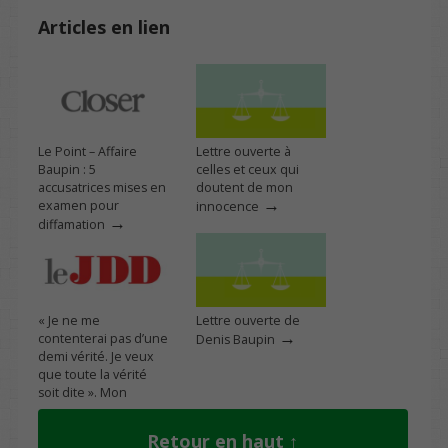
Articles en lien
Le Point – Affaire
Lettre ouverte à
Baupin : 5
celles et ceux qui
accusatrices mises en
doutent de mon
→
examen pour
innocence
→
diffamation
« Je ne me
Lettre ouverte de
→
contenterai pas d’une
Denis Baupin
demi vérité. Je veux
que toute la vérité
soit dite ». Mon
interview dans le JDD
→
Retour en haut ↑