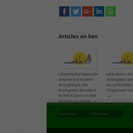
Articles en lien
L’Assemblée Nationale
Libération: «Le
entame la transition
écologistes son
énergétique, les
du confortable
écologistes abordent
d’opposant cri
→
le débat dans un état
→
d’esprit constructif
Qui suis-je ?
Expertises