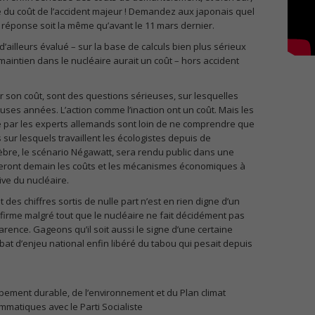
te du coût de l’accident majeur ! Demandez aux japonais quel
ur réponse soit la même qu’avant le 11 mars dernier.
d’ailleurs évalué – sur la base de calculs bien plus sérieux
 maintien dans le nucléaire aurait un coût – hors accident
r son coût, sont des questions sérieuses, sur lesquelles
ses années. L’action comme l’inaction ont un coût. Mais les
le par les experts allemands sont loin de ne comprendre que
sur lesquels travaillent les écologistes depuis de
èbre, le scénario Négawatt, sera rendu public dans une
seront demain les coûts et les mécanismes économiques à
ive du nucléaire.
des chiffres sortis de nulle part n’est en rien digne d’un
nfirme malgré tout que le nucléaire ne fait décidément pas
arence. Gageons qu’il soit aussi le signe d’une certaine
ébat d’enjeu national enfin libéré du tabou qui pesait depuis
pement durable, de l’environnement et du Plan climat
matiques avec le Parti Socialiste