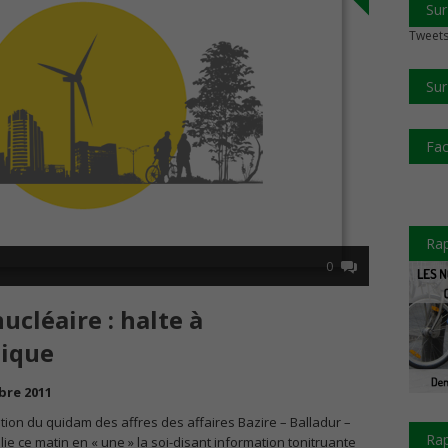
Sur
Tweets
Sur
Fa
Rap
0
ucléaire : halte à
tique
bre 2011
tion du quidam des affres des affaires Bazire – Balladur –
Rap
ie ce matin en « une » la soi-disant information tonitruante