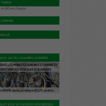
 Twitter
 de @Denis_Baupin
 LinkedIn
cebook
port sur les nouvelles mobilités
port pour la transition énergétique