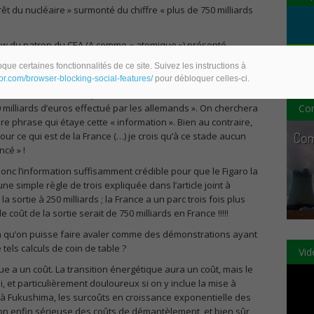
rêt du nucléaire » surmonté du chiffre « plus de 750 milliards
view du patron du CEA (A comme « atomique ») présenté
atique de l’atome » (il y en aurait donc, dixit le Figaro. On
que certaines fonctionnalités de ce site. Suivez les instructions à
rkozy himself ?).
eor.com/browser-blocking-social-features/
pour débloquer celles-ci.
atron du CEA « estime que l’arrêt du nucléaire en France
Com
50 milliards d’euros effectué par les allemands ». On cherchera
re phrase qui étaye cette « information ». Bien au contraire,
r ce qui est de la France (…) je crois qu’à ce stade aucun
cé » !
donc l’information suffisamment crédible pour que le Figaro la
ne simple règle de trois expliquée dans l’article joint à
la sortie à 250 milliards ; la France a un parc trois fois plus
 coût de la sortie serait de 750 milliards en France !!!!!
on qu’on puisse faire avaler comme des démonstrations ayant
els calculs de coin de table ?
Vid
e a un coût. La transition énergétique aura un coût, mais le
, et particulièrement douloureux si on y inclue la mise à
e à Fukushima, les surcoûts en croissance exponentielle des
ion enfin sérieuse des coûts de démantèlement, et bien sûr,