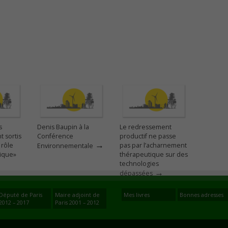
s
Denis Baupin à la
Le redressement
t sortis
Conférence
productif ne passe
→
 rôle
pas par l’acharnement
Environnementale
tique»
thérapeutique sur des
technologies
→
dépassées
Député de Paris
Maire adjoint de
Mes livres
Bonnes adresses
2012 – 2017
Paris 2001 – 2012