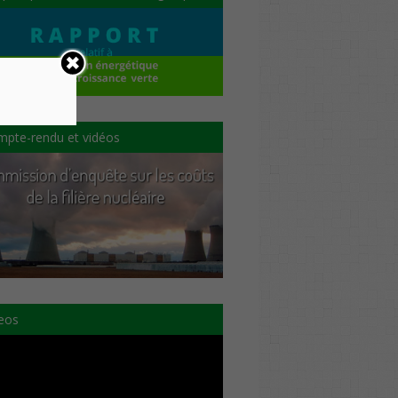
pte-rendu et vidéos
eos