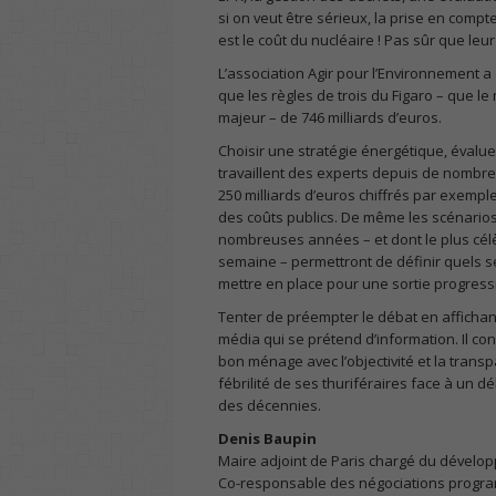
si on veut être sérieux, la prise en comp
est le coût du nucléaire ! Pas sûr que le
L’association Agir pour l’Environnement a 
que les règles de trois du Figaro – que le
majeur – de 746 milliards d’euros.
Choisir une stratégie énergétique, évalue
travaillent des experts depuis de nombreu
250 milliards d’euros chiffrés par exemp
des coûts publics. De même les scénarios 
nombreuses années – et dont le plus cél
semaine – permettront de définir quels 
mettre en place pour une sortie progress
Tenter de préempter le débat en affichant 
média qui se prétend d’information. Il co
bon ménage avec l’objectivité et la transp
fébrilité de ses thuriféraires face à un d
des décennies.
Denis Baupin
Maire adjoint de Paris chargé du dévelop
Co-responsable des négociations program