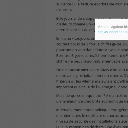
suivante : « la facture exorbitante d’un ar
d’euros ».
Et le journal de s’appuyer sur une inter
d’ailleurs comme un »sage » et non un « fan
Votre navigateur blo
attend la liste : Lauvergeon ? Besson ? Sa
http://support.heat
En « une » toujours, on nous dit que le p
couterait plus de 3 fois le chiffrage de 2
pourtant en vain dans l’interview la moind
Bernard Bigot reconnaît honnêtement « Pou
chiffre ne peut raisonnablement être avan
On ne saurait mieux dire. Mais d’où sort 
mette ainsi précipitamment en « une ». D’u
l’interview : les Allemands auraient chiffré 
important que celui de l’Allemagne ; donc le
Mais de qui se moque-t-on ? A qui croît-
un minimum de crédibilité économique de t
Indéniablement toute politique énergétiqu
maintien dans le nucléaire en aurait aussi
niveau de sécurité des installations suit
EPR, la gestion des déchets, une évaluat