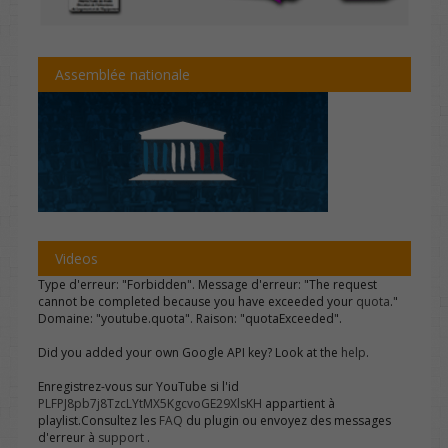
Assemblée nationale
Videos
Type d'erreur: "Forbidden". Message d'erreur: "The request
cannot be completed because you have exceeded your
quota
."
Domaine: "youtube.quota". Raison: "quotaExceeded".
Did you added your own Google API key? Look at the
help
.
Enregistrez-vous sur YouTube si l'id
PLFPJ8pb7j8TzcLYtMX5KgcvoGE29XlsKH
appartient à
playlist.Consultez les
FAQ
du plugin ou envoyez des messages
d'erreur à
support
.