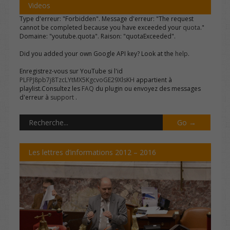
Videos
Type d'erreur: "Forbidden". Message d'erreur: "The request
cannot be completed because you have exceeded your
quota
."
Domaine: "youtube.quota". Raison: "quotaExceeded".
Did you added your own Google API key? Look at the
help
.
Enregistrez-vous sur YouTube si l'id
PLFPJ8pb7j8TzcLYtMX5KgcvoGE29XlsKH
appartient à
playlist.Consultez les
FAQ
du plugin ou envoyez des messages
d'erreur à
support
.
Les lettres d’informations 2012 – 2016